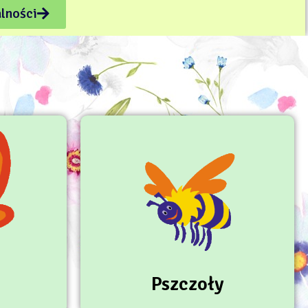
alności
Pszczoły