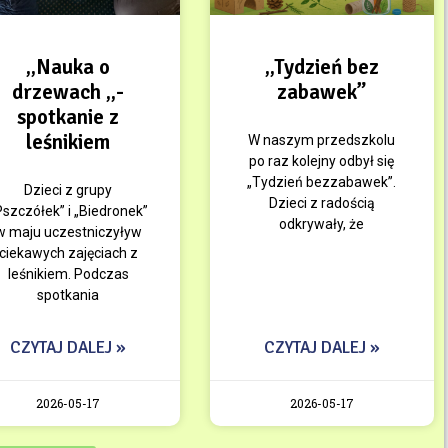
„Nauka o
„Tydzień bez
drzewach „-
zabawek”
spotkanie z
leśnikiem
W naszym przedszkolu
po raz kolejny odbył się
„Tydzień bezzabawek”.
Dzieci z grupy
Dzieci z radością
Pszczółek” i „Biedronek”
odkrywały, że
w maju uczestniczyływ
ciekawych zajęciach z
leśnikiem. Podczas
spotkania
CZYTAJ DALEJ »
CZYTAJ DALEJ »
2026-05-17
2026-05-17