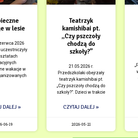
ieczne
Teatrzyk
e w lesie
kamishibai pt.
„Czy pszczoły
chodzą do
czerwca 2026
i uczestniczyły
szkoły?”
sztatach
acyjnych
„
21.05.2026 r.
ne wakacje w
Przedszkolaki obejrzały
rganizowanych
teatrzyk kamishibai pt.
„Czy pszczoły chodzą do
szkoły?”. Dzieci w trakcie
J DALEJ »
CZYTAJ DALEJ »
6-06-19
2026-05-21