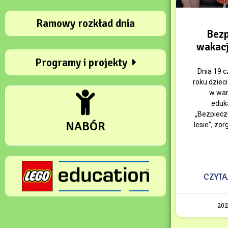
Ramowy rozkład dnia
Bezp
wakacj
Programy i projekty
Dnia 19 
roku dziec
w war
eduk
„Bezpiecz
NABÓR
lesie”, zo
CZYTA
202