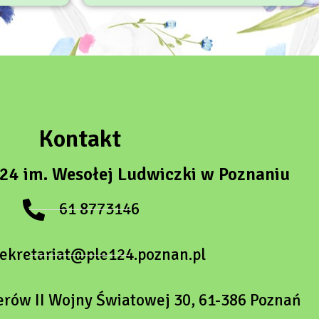
Kontakt
124 im. Wesołej Ludwiczki w Poznaniu
61 8773146
sekretariat@ple124.poznan.pl
erów II Wojny Światowej 30, 61-386 Poznań