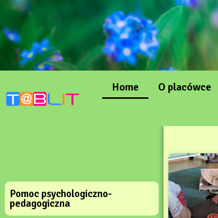
Home
O placówce
Pomoc psychologiczno-
pedagogiczna