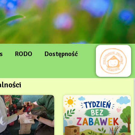
s
RODO
Dostępność
lności